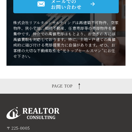
メールでの
お問い合わせ
株式会社リアルタコンサルティングは再建築不可物件、空家
物件、狭小宅地、相続不動産、任意売却等の売却物件を募
集中です。仲介での高値売却はもとより、お急ぎの方には
高値買取も対応しております。特に、土地・戸建ての高値
成約に結び付ける売却提案力に自信があります。ぜひ、お
客様の大切な不動産取引を“元トップセールスマン”にお任
せ下さい。
PAGE TOP
〒 225-0005